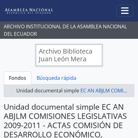
Skip to main content
Togg
ARCHIVO INSTITUCIONAL DE LA ASAMBLEA NACIONAL
DEL ECUADOR
Archivo Biblioteca
Juan León Mera
Fondos
Búsqueda rápida
Unidad documental simple
EC AN ABJLM COMISIONES LEGISLATIVAS 2009-2011 - ACTAS COMISIÓN DE DESARROLLO ECONÓMICO, PRODUCTIVO Y LA MICROEMPRESA
Unidad documental simple EC AN
ABJLM COMISIONES LEGISLATIVAS
2009-2011 - ACTAS COMISIÓN DE
DESARROLLO ECONÓMICO,