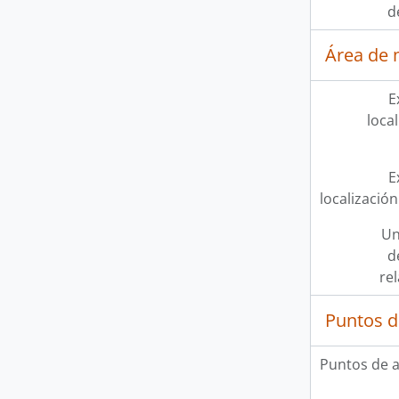
d
Área de 
E
loca
E
localización
Un
d
re
Puntos d
Puntos de 