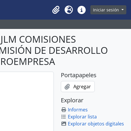
owse page
Iniciar sesión
Clipboard
Idioma
Enlaces rápidos
ABJLM COMISIONES
COMISIÓN DE DESARROLLO
CROEMPRESA
Portapapeles
Agregar
Explorar
Informes
Explorar lista
Explorar objetos digitales