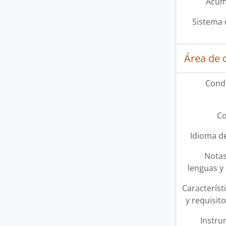
Acum
Sistema 
Área de 
Condi
Co
Idioma de
Notas
lenguas y 
Característi
y requisit
Instru