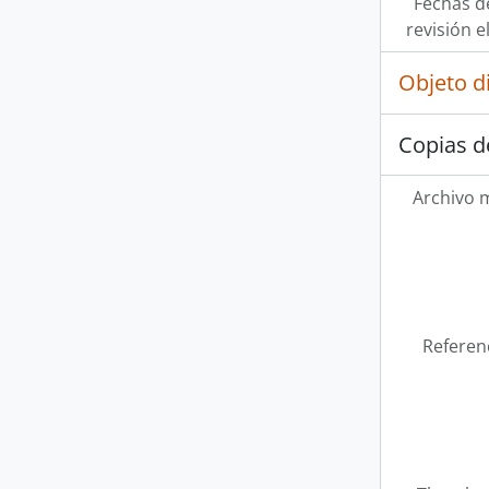
Fechas d
revisión e
Objeto d
Copias d
Archivo 
Referen