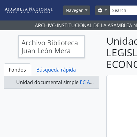
Skip to main content
Búsqueda
Search options
Navegar
ARCHIVO INSTITUCIONAL DE LA ASAMBLEA 
Unida
Archivo Biblioteca
Juan León Mera
LEGIS
ECONÓ
Fondos
Búsqueda rápida
Unidad documental simple
EC AN ABJLM COMISIONES LEGISLATIVAS 2009-2011 - ACTAS COMISIÓN DE DESARROLLO ECONÓMICO, PRODUCTIVO Y LA MICROEMPRESA