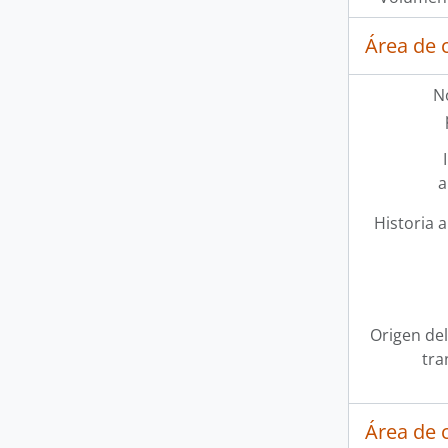
Área de 
N
a
Historia a
Origen del
tra
Área de 