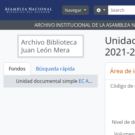
Skip to main content
Búsqueda
Search options
Navegar
ARCHIVO INSTITUCIONAL DE LA ASAMBLEA 
Unida
Archivo Biblioteca
Juan León Mera
2021-
Fondos
Búsqueda rápida
Área de 
Unidad documental simple
EC AN ABJLM ASAMBLEA NACIONAL 2021-2023 - ACTAS ASAMBLEA NACIONAL 2021-2023
Código de 
Nivel de d
Volumen 