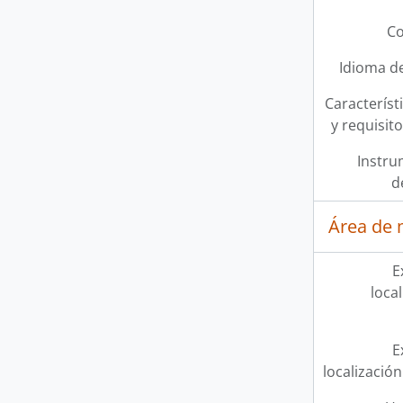
Co
Idioma de
Característi
y requisit
Instru
d
Área de 
E
loca
E
localización