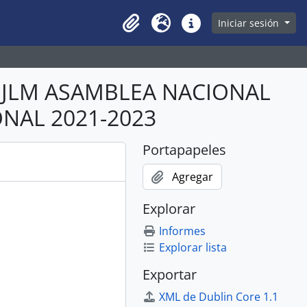
owse page
Iniciar sesión
Clipboard
Idioma
Enlaces rápidos
ABJLM ASAMBLEA NACIONAL
ONAL 2021-2023
Portapapeles
Agregar
Explorar
Informes
Explorar lista
Exportar
XML de Dublin Core 1.1