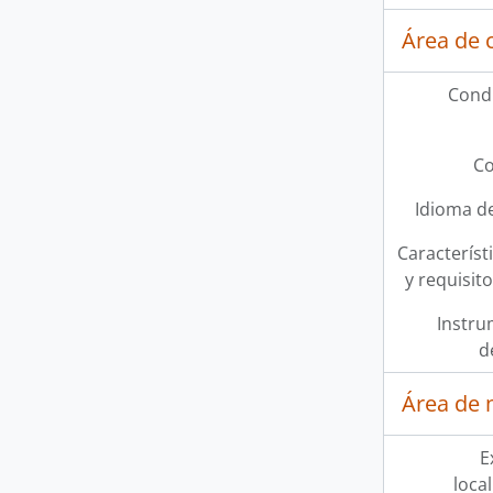
Área de 
Condi
Co
Idioma de
Característi
y requisit
Instru
d
Área de 
E
loca