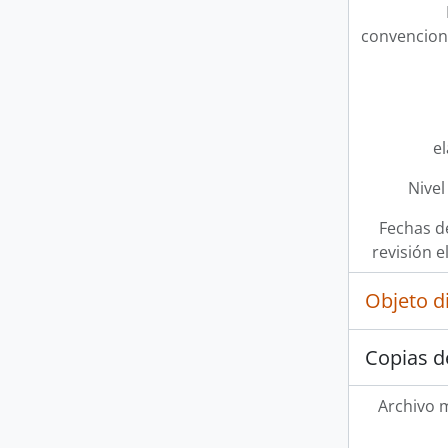
convencion
e
Nivel
Fechas d
revisión e
Objeto d
Copias d
Archivo 