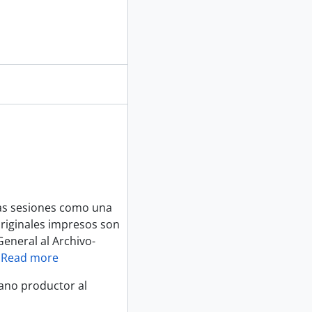
las sesiones como una
originales impresos son
eneral al Archivo-
…
Read more
gano productor al