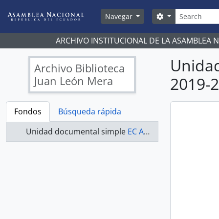
Skip to main content
Búsqueda
Search options
Navegar
ARCHIVO INSTITUCIONAL DE LA ASAMBLEA 
Unida
Archivo Biblioteca
Juan León Mera
2019-
Fondos
Búsqueda rápida
Unidad documental simple
EC AN ABJLM ASAMBLEA NACIONAL 2019-2021 - ACTAS ASAMBLEA NACIONAL 2019-2021