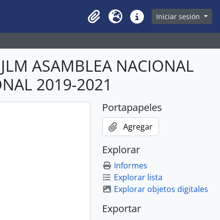
owse page
Iniciar sesión
Clipboard
Idioma
Enlaces rápidos
ABJLM ASAMBLEA NACIONAL
ONAL 2019-2021
Portapapeles
Agregar
Explorar
Informes
Explorar lista
Explorar objetos digitales
Exportar