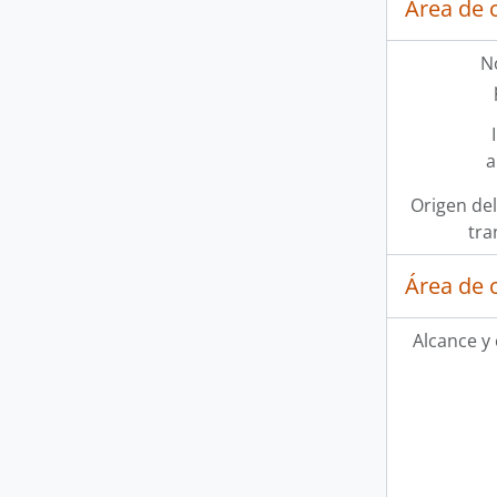
Área de 
N
a
Origen del
tra
Área de 
Alcance y