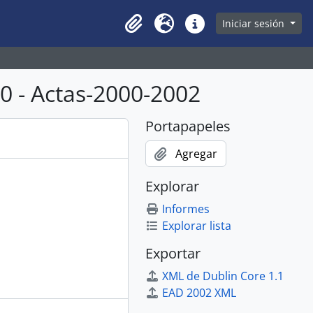
owse page
Iniciar sesión
Clipboard
Idioma
Enlaces rápidos
 - Actas-2000-2002
Portapapeles
Agregar
Explorar
Informes
Explorar lista
Exportar
XML de Dublin Core 1.1
EAD 2002 XML