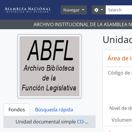
Skip to main content
Búsqueda
Search options
Navegar
ARCHIVO INSTITUCIONAL DE LA ASAMBLEA 
Unidad
Área de 
Código de 
Nivel de d
Fondos
Búsqueda rápida
Volumen 
Unidad documental simple
CO-21-060 - Actas-2000-2002