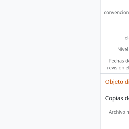
convencion
e
Nivel
Fechas d
revisión e
Objeto d
Copias d
Archivo 