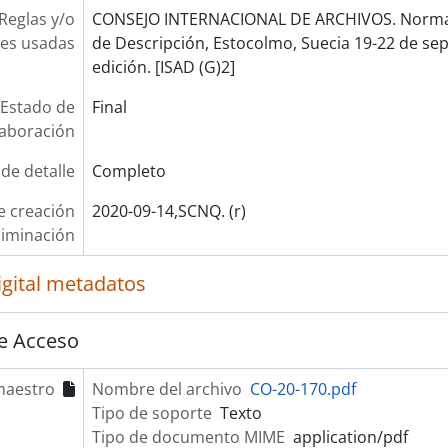
Reglas y/o
CONSEJO INTERNACIONAL DE ARCHIVOS. Norma 
es usadas
de Descripción, Estocolmo, Suecia 19-22 de se
edición. [ISAD (G)2]
Estado de
Final
laboración
 de detalle
Completo
e creación
2020-09-14,SCNQ. (r)
liminación
igital metadatos
e Acceso
maestro
Nombre del archivo
CO-20-170.pdf
Tipo de soporte
Texto
Tipo de documento MIME
application/pdf