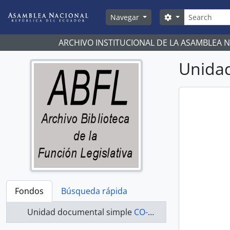
Skip to main content
Búsqueda
Search options
Navegar
ARCHIVO INSTITUCIONAL DE LA ASAMBLEA 
Unidad
Fondos
Búsqueda rápida
Unidad documental simple
CO-20-170 - Actas-1998-2000