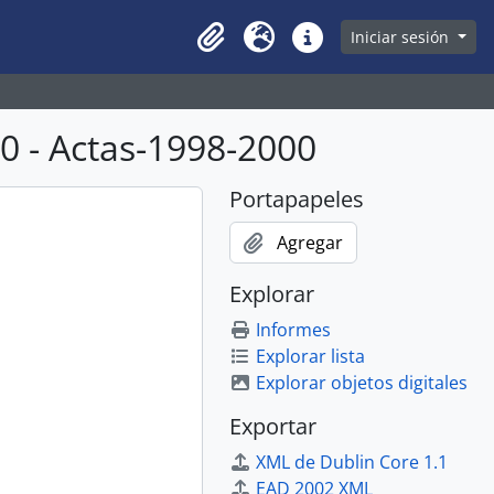
owse page
Iniciar sesión
Clipboard
Idioma
Enlaces rápidos
 - Actas-1998-2000
Portapapeles
Agregar
Explorar
Informes
Explorar lista
Explorar objetos digitales
Exportar
XML de Dublin Core 1.1
EAD 2002 XML