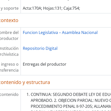
y soporte
Acta:170A; Hojas:131; Caja:754;
contexto
ombre del
Funcion Legislativa – Asamblea Nacional
productor
Institución
Repositorio Digital
rchivística
 ingreso o
Entregas del productor
nsferencia
contenido y estructura
 contenido
CONTINUA: SEGUNDO DEBATE LEY DE EDU
APROBADO. 2. OBJECION PARCIAL: NUEVO
PROCEDIMIENTO PENAL II-97-205; ALLANAM