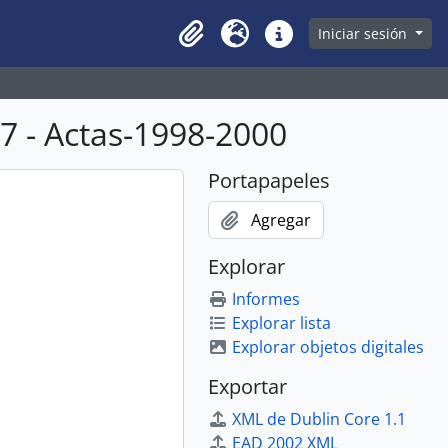
owse page
Iniciar sesión
Clipboard
Idioma
Enlaces rápidos
 - Actas-1998-2000
Portapapeles
Agregar
Explorar
Informes
Explorar lista
Explorar objetos digitales
Exportar
XML de Dublin Core 1.1
EAD 2002 XML