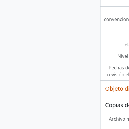
convencion
e
Nivel
Fechas d
revisión e
Objeto d
Copias d
Archivo 