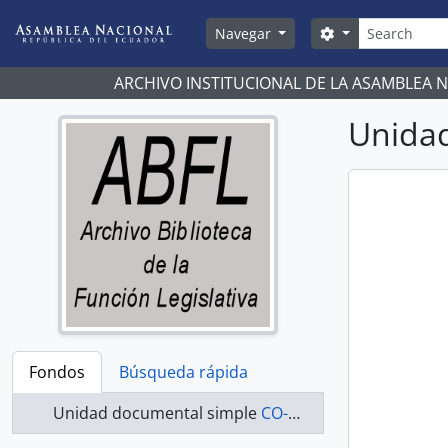
Skip to main content
Búsqueda
Search options
Navegar
ARCHIVO INSTITUCIONAL DE LA ASAMBLEA 
Unidad
Fondos
Búsqueda rápida
Unidad documental simple
CO-20-007 - Actas-1998-2000