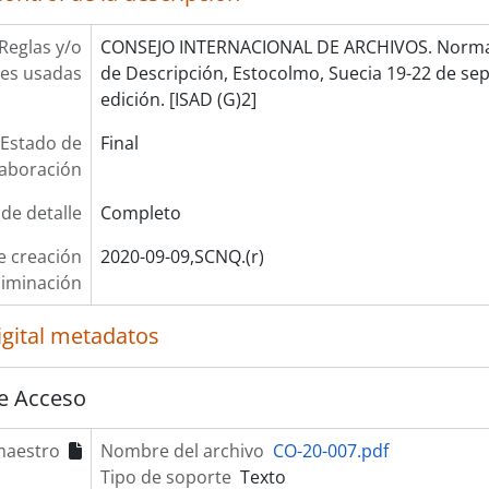
Reglas y/o
CONSEJO INTERNACIONAL DE ARCHIVOS. Norma 
es usadas
de Descripción, Estocolmo, Suecia 19-22 de se
edición. [ISAD (G)2]
Estado de
Final
laboración
 de detalle
Completo
e creación
2020-09-09,SCNQ.(r)
liminación
igital metadatos
e Acceso
maestro
Nombre del archivo
CO-20-007.pdf
Tipo de soporte
Texto