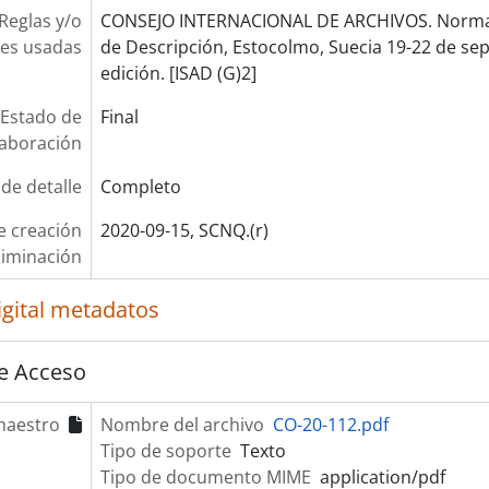
Reglas y/o
CONSEJO INTERNACIONAL DE ARCHIVOS. Norma 
es usadas
de Descripción, Estocolmo, Suecia 19-22 de se
edición. [ISAD (G)2]
Estado de
Final
laboración
 de detalle
Completo
e creación
2020-09-15, SCNQ.(r)
liminación
igital metadatos
e Acceso
maestro
Nombre del archivo
CO-20-112.pdf
Tipo de soporte
Texto
Tipo de documento MIME
application/pdf