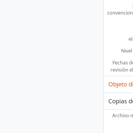
convencion
e
Nivel
Fechas d
revisión e
Objeto d
Copias d
Archivo 