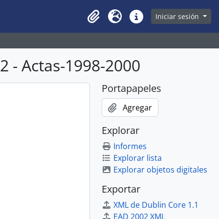
owse page
Iniciar sesión
Clipboard
Idioma
Enlaces rápidos
 - Actas-1998-2000
Portapapeles
Agregar
Explorar
Informes
Explorar lista
Explorar objetos digitales
Exportar
XML de Dublin Core 1.1
EAD 2002 XML