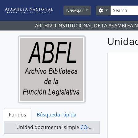
Skip to main content
Búsqueda
Search options
Navegar
ARCHIVO INSTITUCIONAL DE LA ASAMBLEA 
Unidad
Fondos
Búsqueda rápida
Unidad documental simple
CO-20-112 - Actas-1998-2000