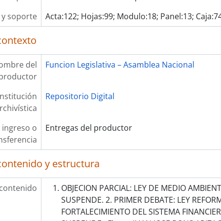
y soporte
Acta:122; Hojas:99; Modulo:18; Panel:13; Caja:7
contexto
ombre del
Funcion Legislativa – Asamblea Nacional
productor
Institución
Repositorio Digital
rchivística
 ingreso o
Entregas del productor
nsferencia
contenido y estructura
 contenido
OBJECION PARCIAL: LEY DE MEDIO AMBIENTE;
SUSPENDE. 2. PRIMER DEBATE: LEY REFOR
FORTALECIMIENTO DEL SISTEMA FINANCIERO