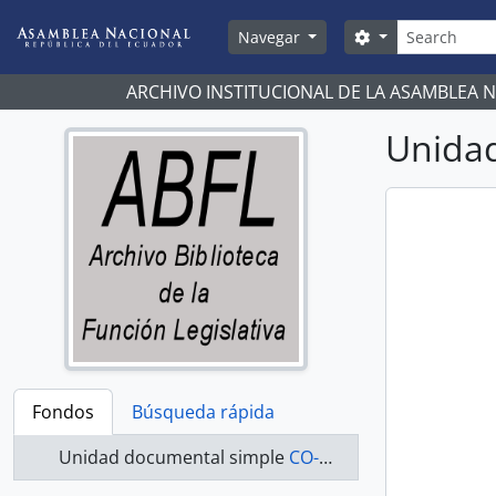
Skip to main content
Búsqueda
Search options
Navegar
ARCHIVO INSTITUCIONAL DE LA ASAMBLEA 
Unidad
Fondos
Búsqueda rápida
Unidad documental simple
CO-20-074 - Actas-1998-2000