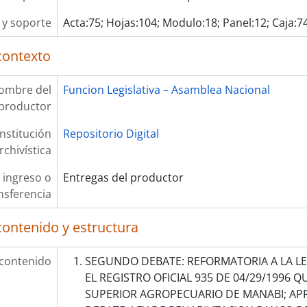
y soporte
Acta:75; Hojas:104; Modulo:18; Panel:12; Caja:7
contexto
ombre del
Funcion Legislativa – Asamblea Nacional
productor
Institución
Repositorio Digital
rchivística
 ingreso o
Entregas del productor
nsferencia
contenido y estructura
 contenido
SEGUNDO DEBATE: REFORMATORIA A LA LE
EL REGISTRO OFICIAL 935 DE 04/29/1996 Q
SUPERIOR AGROPECUARIO DE MANABI; AP