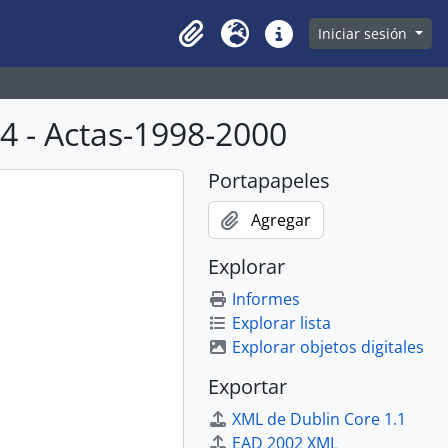
owse page
Iniciar sesión
Clipboard
Idioma
Enlaces rápidos
 - Actas-1998-2000
Portapapeles
Agregar
Explorar
Informes
Explorar lista
Explorar objetos digitales
Exportar
XML de Dublin Core 1.1
EAD 2002 XML