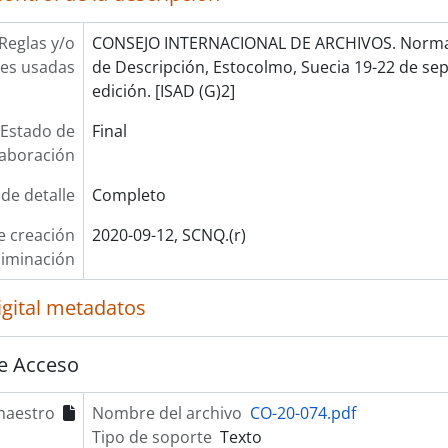
Reglas y/o
CONSEJO INTERNACIONAL DE ARCHIVOS. Norma 
es usadas
de Descripción, Estocolmo, Suecia 19-22 de se
edición. [ISAD (G)2]
Estado de
Final
laboración
 de detalle
Completo
e creación
2020-09-12, SCNQ.(r)
liminación
igital metadatos
e Acceso
maestro
Nombre del archivo
CO-20-074.pdf
Tipo de soporte
Texto