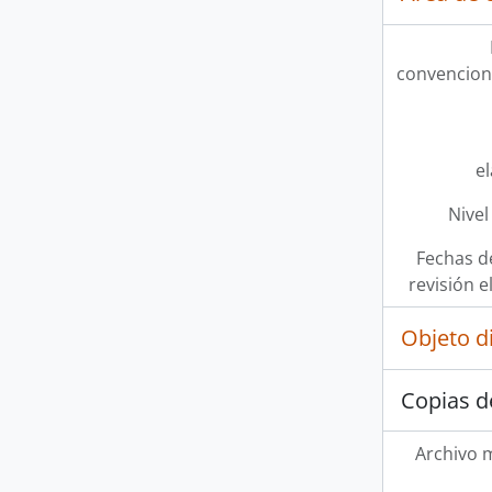
convencion
e
Nivel
Fechas d
revisión e
Objeto d
Copias d
Archivo 