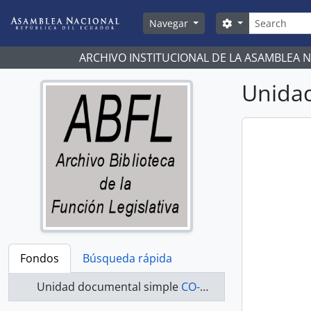
Skip to main content
Búsqueda
Search options
Navegar
ARCHIVO INSTITUCIONAL DE LA ASAMBLEA 
Unidad
Fondos
Búsqueda rápida
Unidad documental simple
CO-20-190 - Actas-1998-2000