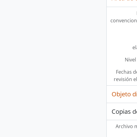
convencion
e
Nivel
Fechas d
revisión e
Objeto d
Copias d
Archivo 