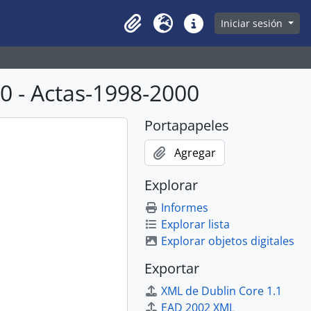
owse page
Iniciar sesión
Clipboard
Idioma
Enlaces rápidos
 - Actas-1998-2000
Portapapeles
Agregar
Explorar
Informes
Explorar lista
Explorar objetos digitales
Exportar
XML de Dublin Core 1.1
EAD 2002 XML