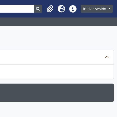
Search in browse page
Iniciar sesión
Clipboard
Idioma
Enlaces rápidos