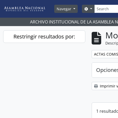
Skip to main content
Búsqueda
Search options
Navegar
ARCHIVO INSTITUCIONAL DE LA ASAMBLEA 
Mo
Restringir resultados por:
Descrip
Remove filter:
ACTAS COMIS
Opcione
Imprimir v
1 resultado