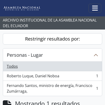
Skip to main content
Togg
ARCHIVO INSTITUCIONAL DE LA ASAMBLEA NACIONAL
DEL ECUADOR
Restringir resultados por:
Personas - Lugar
Todos
Roberto Luque, Daniel Noboa
1
, 1 resultados
Fernando Santos, ministro de energía, Francisco
1
, 1 resultados
Zumárraga,
Mostrando 1 resultados