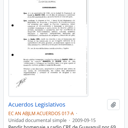
Acuerdos Legislativos
Añadi
EC AN ABJLM ACUERDOS 017-A
·
Unidad documental simple
·
2009-09-15
Rendir homenaje a radio CRE de Guayaquil por 69