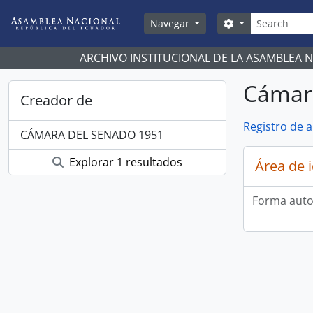
Skip to main content
Búsqueda
Search options
Navegar
ARCHIVO INSTITUCIONAL DE LA ASAMBLEA 
Cámar
Creador de
Registro de 
CÁMARA DEL SENADO 1951
Explorar 1 resultados
Área de 
Forma auto