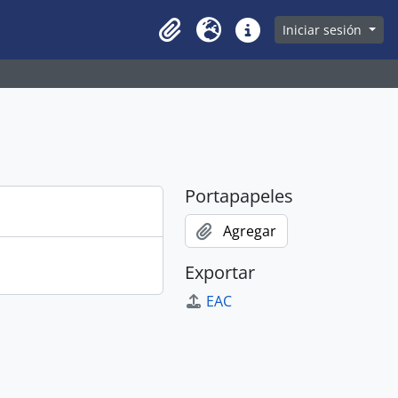
owse page
Iniciar sesión
Clipboard
Idioma
Enlaces rápidos
Portapapeles
Agregar
Exportar
EAC