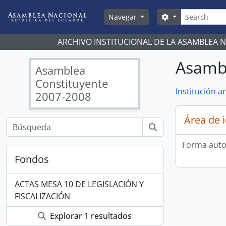
Skip to main content
Búsqueda
Search options
Navegar
ARCHIVO INSTITUCIONAL DE LA ASAMBLEA 
Asambl
Asamblea
Constituyente
Institución ar
2007-2008
Área de 
Forma auto
Fondos
ACTAS MESA 10 DE LEGISLACIÓN Y
FISCALIZACIÓN
Explorar 1 resultados