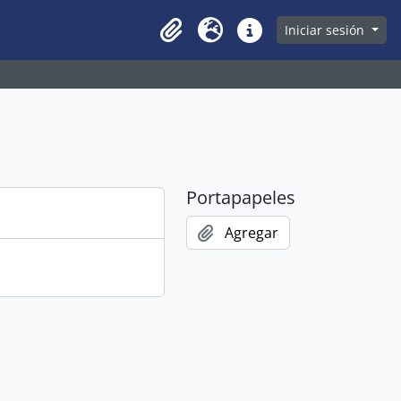
owse page
Iniciar sesión
Clipboard
Idioma
Enlaces rápidos
Portapapeles
Agregar