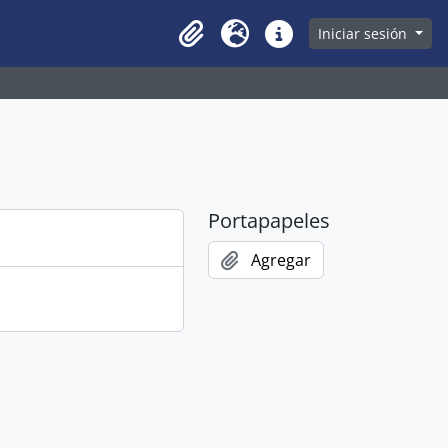
owse page
Iniciar sesión
Clipboard
Idioma
Enlaces rápidos
Portapapeles
Agregar