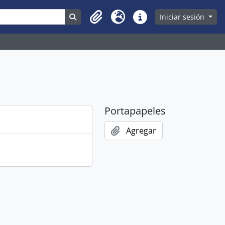
Search in browse page
Iniciar sesión
Clipboard
Idioma
Enlaces rápidos
Portapapeles
Agregar