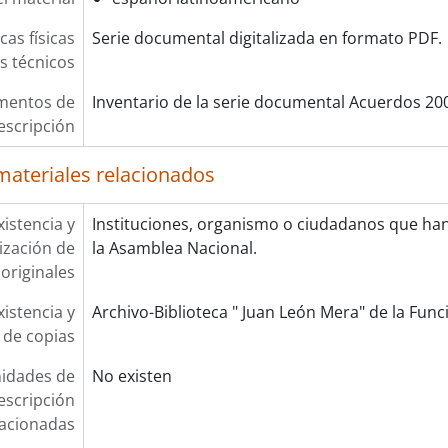
cas físicas
Serie documental digitalizada en formato PDF.
os técnicos
mentos de
Inventario de la serie documental Acuerdos 20
escripción
materiales relacionados
xistencia y
Instituciones, organismo o ciudadanos que ha
lización de
la Asamblea Nacional.
originales
xistencia y
Archivo-Biblioteca " Juan León Mera" de la Funci
 de copias
idades de
No existen
escripción
lacionadas