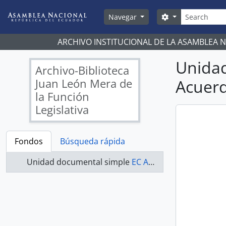
Skip to main content
Búsqueda
Search options
Navegar
ARCHIVO INSTITUCIONAL DE LA ASAMBLEA 
Unida
Archivo-Biblioteca
Juan León Mera de
Acuerd
la Función
Legislativa
Fondos
Búsqueda rápida
Unidad documental simple
EC AN ABJLM ACUERDOS 037-A - Acuerdos Legislativos