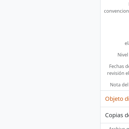
convencion
e
Nivel
Fechas d
revisión e
Nota del
Objeto d
Copias d