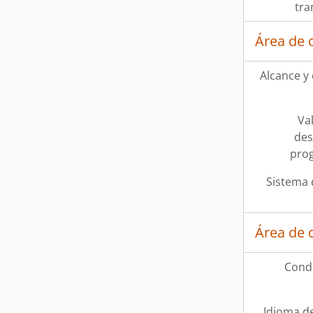
tra
Área de 
Alcance y
Val
des
pro
Sistema 
Área de 
Condi
Idioma de