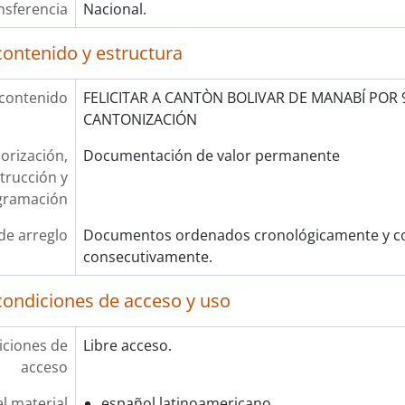
nsferencia
Nacional.
contenido y estructura
 contenido
FELICITAR A CANTÒN BOLIVAR DE MANABÍ POR 
CANTONIZACIÓN
orización,
Documentación de valor permanente
trucción y
gramación
de arreglo
Documentos ordenados cronológicamente y co
consecutivamente.
condiciones de acceso y uso
ciones de
Libre acceso.
acceso
l material
español latinoamericano