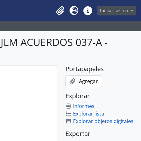
owse page
Iniciar sesión
Clipboard
Idioma
Enlaces rápidos
BJLM ACUERDOS 037-A -
Portapapeles
Agregar
Explorar
Informes
Explorar lista
Explorar objetos digitales
Exportar