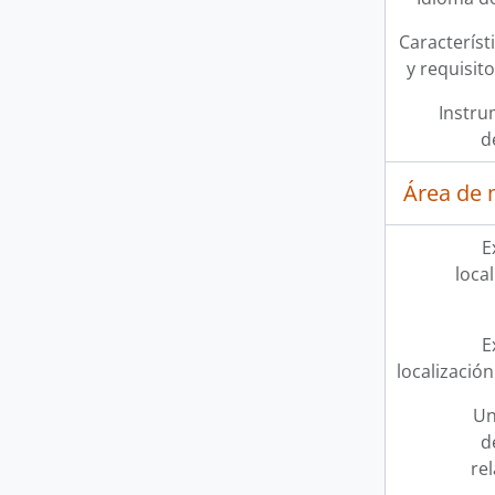
Característi
y requisit
Instru
d
Área de 
E
loca
E
localización
Un
d
re