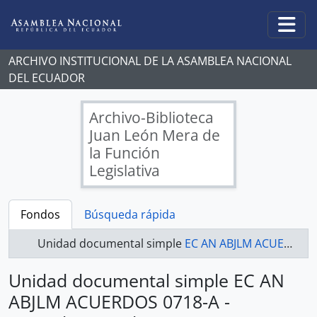
Skip to main content
Togg
ARCHIVO INSTITUCIONAL DE LA ASAMBLEA NACIONAL
DEL ECUADOR
Archivo-Biblioteca
Juan León Mera de
la Función
Legislativa
Fondos
Búsqueda rápida
Unidad documental simple
EC AN ABJLM ACUERDOS 0718-A - Acuerdos Legislativos
Unidad documental simple EC AN
ABJLM ACUERDOS 0718-A -