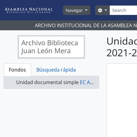
Skip to main content
Búsqueda
Search options
Navegar
ARCHIVO INSTITUCIONAL DE LA ASAMBLEA 
Unida
Archivo Biblioteca
Juan León Mera
2021-
Fondos
Búsqueda rápida
Unidad documental simple
EC AN ABJLM ASAMBLEA NACIONAL 2021-2023 - ACTAS ASAMBLEA NACIONAL 2021-2023