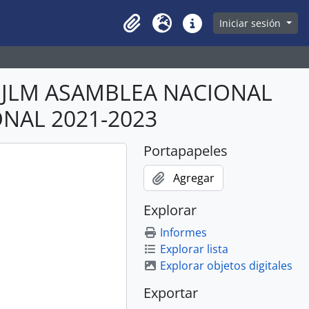
owse page
Iniciar sesión
Clipboard
Idioma
Enlaces rápidos
ABJLM ASAMBLEA NACIONAL
ONAL 2021-2023
Portapapeles
Agregar
Explorar
Informes
Explorar lista
Explorar objetos digitales
Exportar