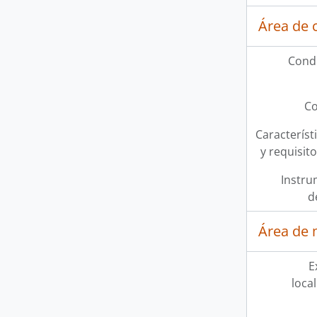
Área de 
Condi
Co
Característi
y requisit
Instru
d
Área de 
E
loca