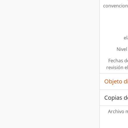
convencion
e
Nivel
Fechas d
revisión e
Objeto d
Copias d
Archivo 