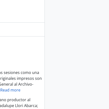
las sesiones como una
originales impresos son
eneral al Archivo-
…
Read more
gano productor al
adalupe Llori Abarca;