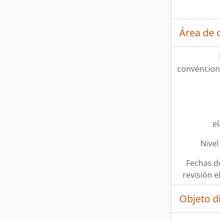
Área de c
convencion
e
Nivel
Fechas d
revisión e
Objeto d