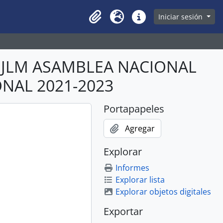
owse page
Iniciar sesión
Clipboard
Idioma
Enlaces rápidos
ABJLM ASAMBLEA NACIONAL
ONAL 2021-2023
Portapapeles
Agregar
Explorar
Informes
Explorar lista
Explorar objetos digitales
Exportar