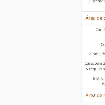
Sistema 
Área de 
Condi
Co
Idioma de
Característi
y requisit
Instru
d
Área de 