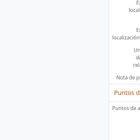
E
loca
E
localización
Un
d
re
Nota de p
Puntos d
Puntos de 