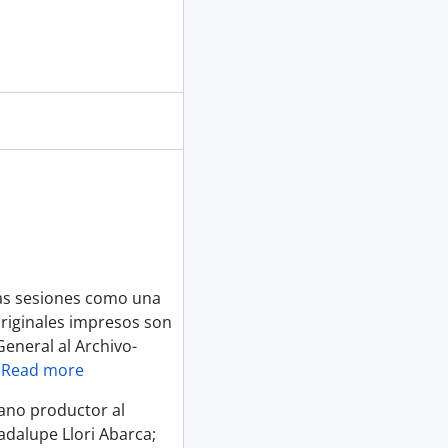
las sesiones como una
originales impresos son
eneral al Archivo-
…
Read more
gano productor al
adalupe Llori Abarca;