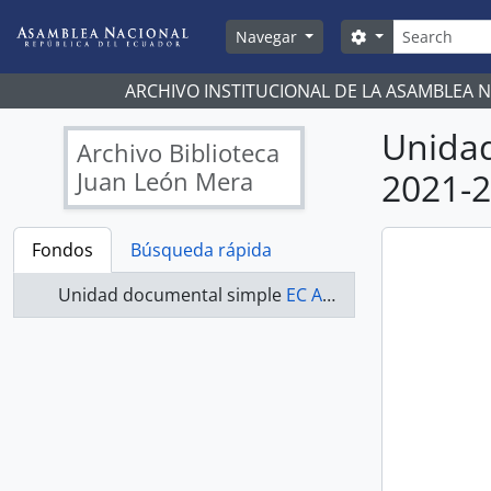
Skip to main content
Búsqueda
Search options
Navegar
ARCHIVO INSTITUCIONAL DE LA ASAMBLEA 
Unida
Archivo Biblioteca
Juan León Mera
2021-
Fondos
Búsqueda rápida
Unidad documental simple
EC AN ABJLM ASAMBLEA NACIONAL 2021-2023 - ACTAS ASAMBLEA NACIONAL 2021-2023