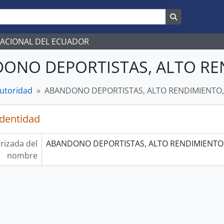
Search in br
NACIONAL DEL ECUADOR
ONO DEPORTISTAS, ALTO RE
autoridad
ABANDONO DEPORTISTAS, ALTO RENDIMIENTO
identidad
rizada del
ABANDONO DEPORTISTAS, ALTO RENDIMIENTO
nombre