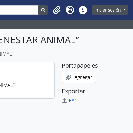
Search in browse page
Iniciar sesión
Clipboard
Idioma
Enlaces rápidos
IENESTAR ANIMAL”
NIMAL”
Portapapeles
Agregar
NIMAL”
Exportar
EAC