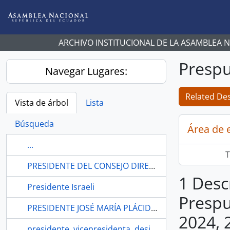
Skip to main content
ARCHIVO INSTITUCIONAL DE LA ASAMBLEA 
Prespu
Navegar Lugares:
Related Des
Vista de árbol
Lista
Búsqueda
Área de 
...
T
PRESIDENTE DEL CONSEJO DIRECTIVO DEL INSTITUTO ECUATORIANO DE SEGURIDAD SOCIAL
1 Desc
Presidente Israeli
Prespu
PRESIDENTE JOSÉ MARÍA PLÁCIDO CAAMAÑO,
2024, 
presidente, vicepresidenta, designación