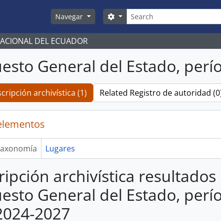
Búsqueda
Search options
Navegar
NACIONAL DEL ECUADOR
esto General del Estado, perío
cripción archivística (1)
Related Registro de autoridad (0
elementos
axonomía
Lugares
ripción archivística resultados
esto General del Estado, perío
2024-2027