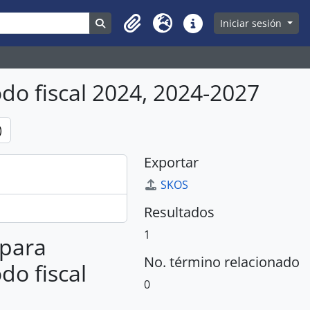
Search in browse page
Iniciar sesión
Clipboard
Idioma
Enlaces rápidos
do fiscal 2024, 2024-2027
)
Exportar
SKOS
Resultados
1
 para
No. término relacionado
do fiscal
0