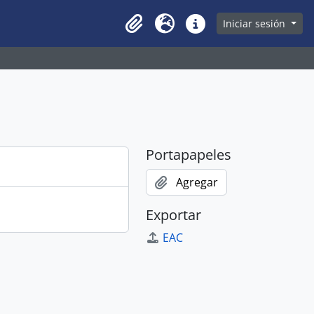
owse page
Iniciar sesión
Clipboard
Idioma
Enlaces rápidos
Portapapeles
Agregar
Exportar
EAC