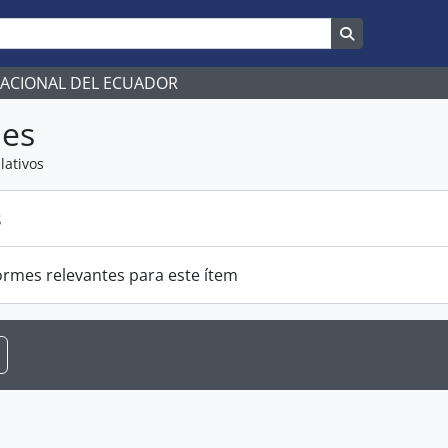
Search in br
NACIONAL DEL ECUADOR
mes
lativos
s
ormes relevantes para este ítem