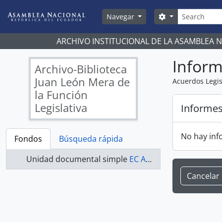
Skip to main content
Búsqueda
Search options
Navegar
ARCHIVO INSTITUCIONAL DE LA ASAMBLEA 
Infor
Archivo-Biblioteca
Juan León Mera de
Acuerdos Legis
la Función
Legislativa
Informe
No hay inf
Fondos
Búsqueda rápida
Unidad documental simple
EC AN ABJLM ACUERDOS 0449-A - Acuerdos Legislativos
Cancelar