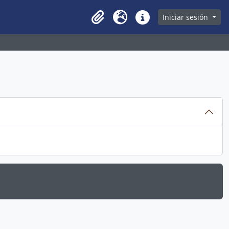
owse page
Iniciar sesión
Clipboard
Idioma
Enlaces rápidos