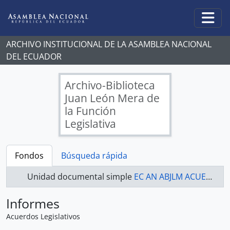
Skip to main content
Togg
ARCHIVO INSTITUCIONAL DE LA ASAMBLEA NACIONAL
DEL ECUADOR
Archivo-Biblioteca
Juan León Mera de
la Función
Legislativa
Fondos
Búsqueda rápida
Unidad documental simple
EC AN ABJLM ACUERDOS 017-A - Acuerdos Legislativos
Informes
Acuerdos Legislativos