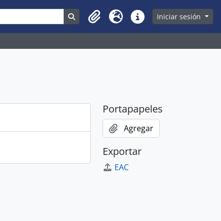
Search in browse page
Iniciar sesión
Clipboard
Idioma
Enlaces rápidos
Portapapeles
Agregar
Exportar
EAC