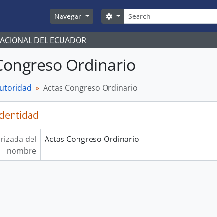
Búsqueda
Search options
Navegar
NACIONAL DEL ECUADOR
Congreso Ordinario
autoridad
Actas Congreso Ordinario
identidad
rizada del
Actas Congreso Ordinario
nombre