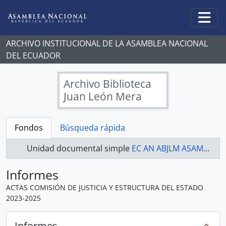
Skip to main content
Togg
ARCHIVO INSTITUCIONAL DE LA ASAMBLEA NACIONAL
DEL ECUADOR
Archivo Biblioteca
Juan León Mera
Fondos
Búsqueda rápida
Unidad documental simple
EC AN ABJLM ASAMBLEA NACIONAL 2023-2025 - ACTAS COMISIÓN DE JUSTICIA Y ESTRUCTURA DEL ESTADO 2023-2025
Informes
ACTAS COMISIÓN DE JUSTICIA Y ESTRUCTURA DEL ESTADO
2023-2025
Informes