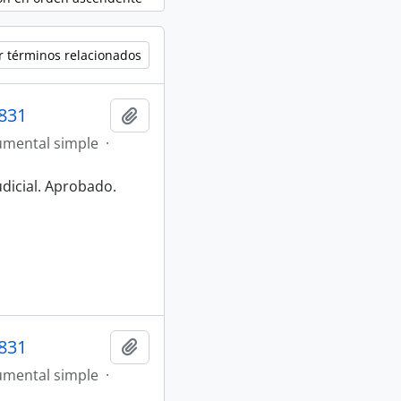
r términos relacionados
831
Añadir al portapapeles
mental simple
·
udicial. Aprobado.
831
Añadir al portapapeles
mental simple
·