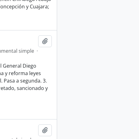
Concepción y Cuajara;
Añadir al portapapeles
mental simple
·
l General Diego
na y reforma leyes
. Pasa a segunda. 3.
retado, sancionado y
Añadir al portapapeles