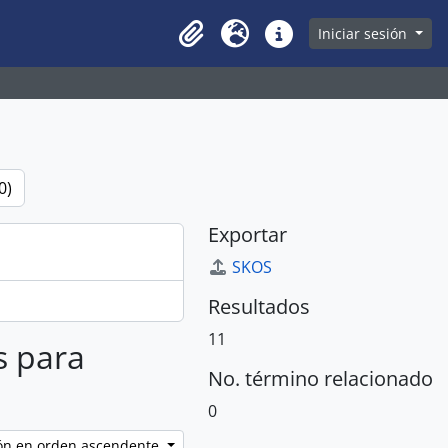
owse page
Iniciar sesión
Clipboard
Idioma
Enlaces rápidos
0)
Exportar
SKOS
Resultados
11
s para
No. término relacionado
0
ción en orden ascendente