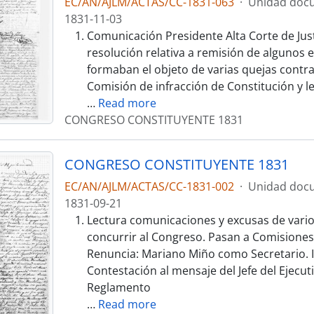
EC/AN/AJLM/ACTAS/CC-1831-063
·
Unidad docu
1831-11-03
Comunicación Presidente Alta Corte de Jus
resolución relativa a remisión de algunos 
formaban el objeto de varias quejas contra 
Comisión de infracción de Constitución y le
…
Read more
CONGRESO CONSTITUYENTE 1831
CONGRESO CONSTITUYENTE 1831
EC/AN/AJLM/ACTAS/CC-1831-002
·
Unidad docu
1831-09-21
Lectura comunicaciones y excusas de vari
concurrir al Congreso. Pasan a Comisiones 
Renuncia: Mariano Miño como Secretario. I
Contestación al mensaje del Jefe del Ejecuti
Reglamento
…
Read more