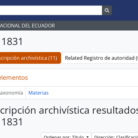
Search in br
NACIONAL DEL ECUADOR
 1831
cripción archivística (11)
Related Registro de autoridad (
elementos
axonomía
Materias
cripción archivística resultado
 1831
Ordenar por: Título
Dirección: Clasifica