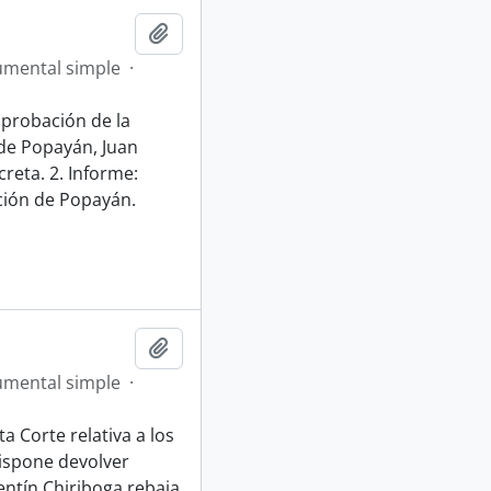
Añadir al portapapeles
mental simple
·
probación de la
de Popayán, Juan
creta. 2. Informe:
cción de Popayán.
Añadir al portapapeles
mental simple
·
a Corte relativa a los
ispone devolver
lentín Chiriboga rebaja