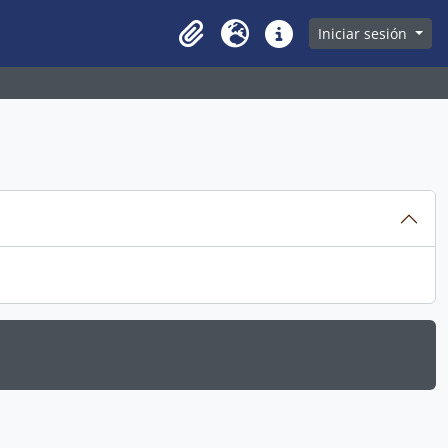
owse page
Iniciar sesión
Clipboard
Idioma
Enlaces rápidos