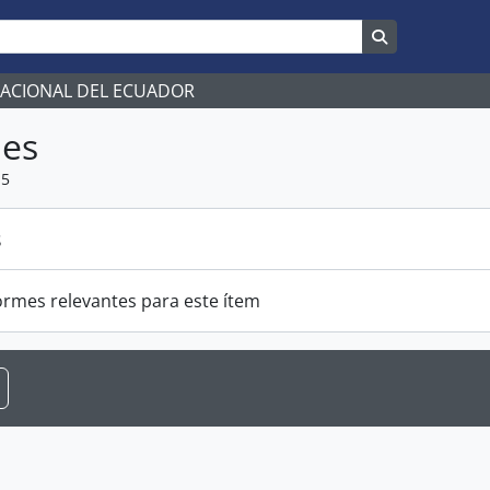
Search in br
NACIONAL DEL ECUADOR
mes
15
s
ormes relevantes para este ítem