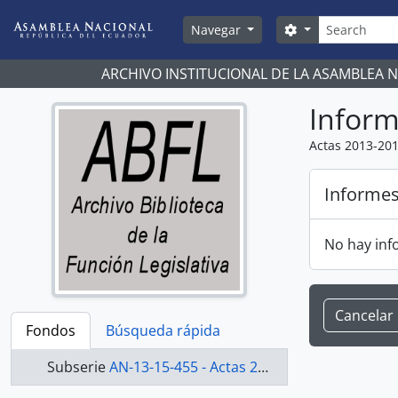
Skip to main content
Búsqueda
Search options
Navegar
ARCHIVO INSTITUCIONAL DE LA ASAMBLEA 
Infor
Actas 2013-20
Informe
No hay inf
Cancelar
Fondos
Búsqueda rápida
Subserie
AN-13-15-455 - Actas 2013-2015