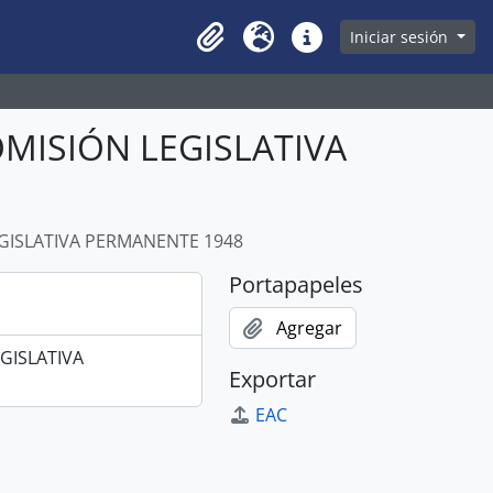
owse page
Iniciar sesión
Clipboard
Idioma
Enlaces rápidos
COMISIÓN LEGISLATIVA
LEGISLATIVA PERMANENTE 1948
Portapapeles
Agregar
EGISLATIVA
Exportar
EAC