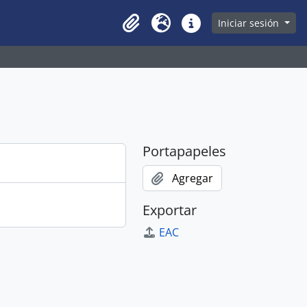
owse page
Iniciar sesión
Clipboard
Idioma
Enlaces rápidos
Portapapeles
Agregar
Exportar
EAC