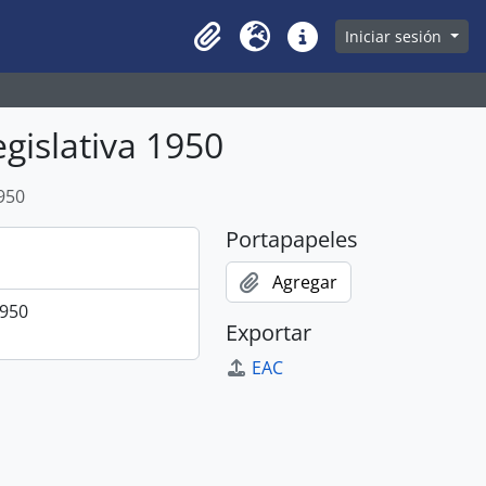
owse page
Iniciar sesión
Clipboard
Idioma
Enlaces rápidos
egislativa 1950
1950
Portapapeles
Agregar
1950
Exportar
EAC