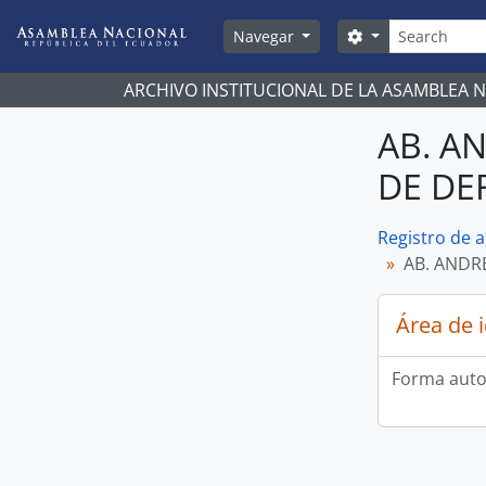
Skip to main content
Búsqueda
Search options
Navegar
ARCHIVO INSTITUCIONAL DE LA ASAMBLEA 
AB. A
DE DE
Registro de 
AB. ANDR
Área de 
Forma auto