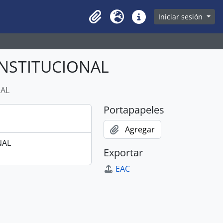
owse page
Iniciar sesión
Clipboard
Idioma
Enlaces rápidos
INSTITUCIONAL
NAL
Portapapeles
Agregar
NAL
Exportar
EAC