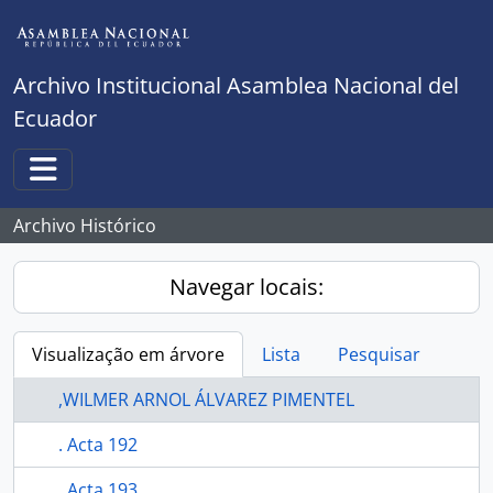
Skip to main content
Archivo Institucional Asamblea Nacional del
Ecuador
Toggle navigation
Archivo Histórico
Navegar locais:
Visualização em árvore
Lista
Pesquisar
,WILMER ARNOL ÁLVAREZ PIMENTEL
. Acta 192
. Acta 193