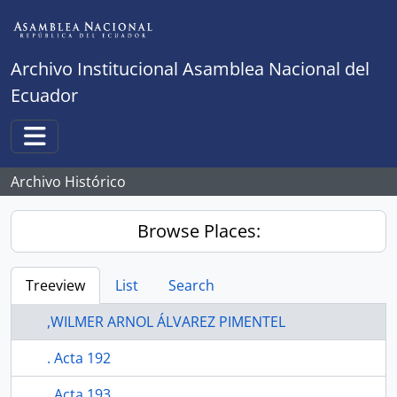
Skip to main content
Archivo Institucional Asamblea Nacional del
Ecuador
Toggle navigation
Archivo Histórico
Browse Places:
Treeview
List
Search
,WILMER ARNOL ÁLVAREZ PIMENTEL
. Acta 192
. Acta 193