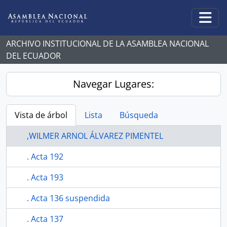
Skip to main content
Togg
ARCHIVO INSTITUCIONAL DE LA ASAMBLEA NACIONAL
DEL ECUADOR
Navegar Lugares:
Vista de árbol
Lista
Búsqueda
,WILMER ARNOL ÁLVAREZ PIMENTEL
. Acta 192
. Acta 193
. Acta 136 suspendida
. Acta 137