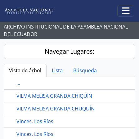
Skip to main content
Togg
ARCHIVO INSTITUCIONAL DE LA ASAMBLEA NACIONAL
DEL ECUADOR
Navegar Lugares:
Vista de árbol
Lista
Búsqueda
...
VILMA MELISA GRANDA CHIQUÍN
VILMA MELISA GRANDA CHUQUÍN
Vinces, Los Ríos
Vinces, Los Ríos.