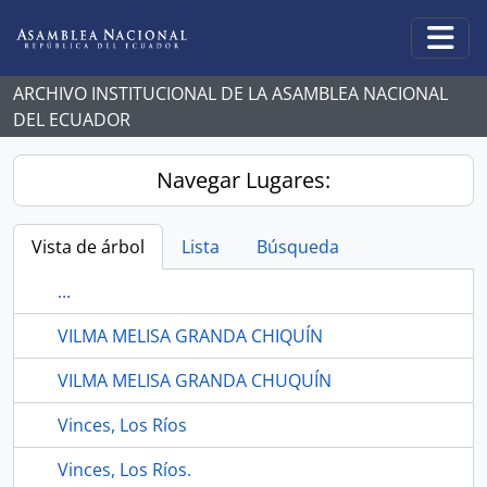
Skip to main content
Togg
ARCHIVO INSTITUCIONAL DE LA ASAMBLEA NACIONAL
DEL ECUADOR
Navegar Lugares:
Vista de árbol
Lista
Búsqueda
...
VILMA MELISA GRANDA CHIQUÍN
VILMA MELISA GRANDA CHUQUÍN
Vinces, Los Ríos
Vinces, Los Ríos.