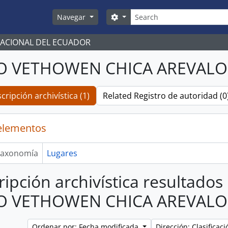
Búsqueda
Search options
Navegar
NACIONAL DEL ECUADOR
IO VETHOWEN CHICA AREVALO
cripción archivística (1)
Related Registro de autoridad (0
elementos
axonomía
Lugares
ripción archivística resultados
IO VETHOWEN CHICA AREVALO
Ordenar por: Fecha modificada
Dirección: Clasifica