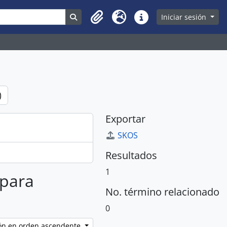
Search in browse page
Iniciar sesión
Clipboard
Idioma
Enlaces rápidos
)
Exportar
SKOS
Resultados
1
 para
No. término relacionado
0
ción en orden ascendente