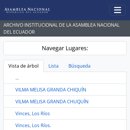
Skip to main content
Togg
ARCHIVO INSTITUCIONAL DE LA ASAMBLEA NACIONAL
DEL ECUADOR
Navegar Lugares:
Vista de árbol
Lista
Búsqueda
...
VILMA MELISA GRANDA CHIQUÍN
VILMA MELISA GRANDA CHUQUÍN
Vinces, Los Ríos
Vinces, Los Ríos.