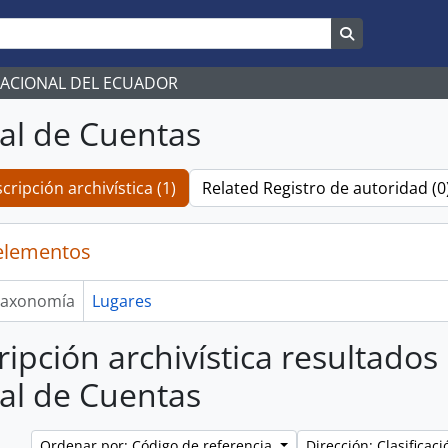
Search in br
NACIONAL DEL ECUADOR
al de Cuentas
cripción archivística (1)
Related Registro de autoridad (0
elementos
axonomía
Lugares
ripción archivística resultados
al de Cuentas
Ordenar por: Código de referencia
Dirección: Clasifica