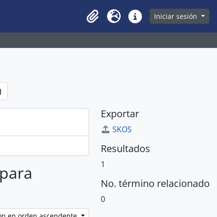
owse page
Iniciar sesión
Clipboard
Idioma
Enlaces rápidos
)
Exportar
SKOS
Resultados
1
 para
No. término relacionado
0
ción en orden ascendente