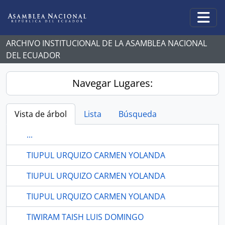
Skip to main content
Togg
ARCHIVO INSTITUCIONAL DE LA ASAMBLEA NACIONAL
DEL ECUADOR
Navegar Lugares:
Vista de árbol
Lista
Búsqueda
...
TIUPUL URQUIZO CARMEN YOLANDA
TIUPUL URQUIZO CARMEN YOLANDA
TIUPUL URQUIZO CARMEN YOLANDA
TIWIRAM TAISH LUIS DOMINGO