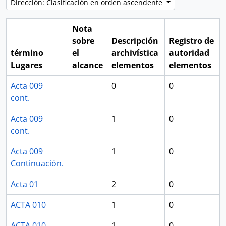
Dirección: Clasificación en orden ascendente
Nota
sobre
Descripción
Registro de
término
el
archivística
autoridad
Lugares
alcance
elementos
elementos
Acta 009
0
0
cont.
Acta 009
1
0
cont.
Acta 009
1
0
Continuación.
Acta 01
2
0
ACTA 010
1
0
ACTA 010
1
0