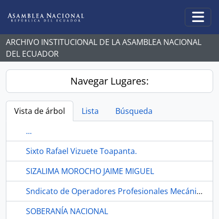
Skip to main content
Togg
ARCHIVO INSTITUCIONAL DE LA ASAMBLEA NACIONAL
DEL ECUADOR
Navegar Lugares:
Vista de árbol
Lista
Búsqueda
...
Sixto Rafael Vizuete Toapanta.
SIZALIMA MOROCHO JAIME MIGUEL
Sndicato de Operadores Profesionales Mecánicos de Equipos Caminero y Afnes "SOMEC", Ambato.
SOBERANÍA NACIONAL