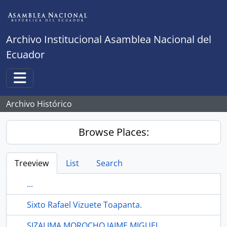
Skip to main content
Archivo Institucional Asamblea Nacional del
Ecuador
Toggle navigation
Archivo Histórico
Browse Places:
Treeview
List
Search
...
Sixto Rafael Vizuete Toapanta.
SIZALIMA MOROCHO JAIME MIGUEL