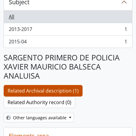
Subject
All
2013-2017
1
, 1 results
2015-04
1
, 1 results
SARGENTO PRIMERO DE POLICIA
XAVIER MAURICIO BALSECA
ANALUISA
Related Archival description (1)
Related Authority record (0)
Other languages available
Elements area